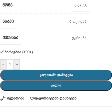
ᲬᲝᲜᲐ
0,07 კგ
ᲐᲡᲐᲙᲘ
0 თვიდან
ᲥᲕᲔᲧᲐᲜᲐ
უკრაინა
მარაგშია (100+)
-
+
ᲙᲐᲚᲐᲗᲐᲨᲘ ᲓᲐᲛᲐᲢᲔᲑᲐ
ᲧᲘᲓᲕᲐ
შედარება
ფავორიტებში დამატება