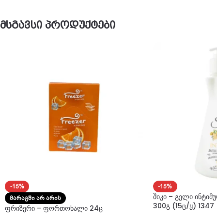
მსგავსი პროდუქტები
-15%
-15%
შიკი – გელი ინტიმ
ᲛᲐᲠᲐᲒᲨᲘ ᲐᲠ ᲐᲠᲘᲡ
300გ (15ც/ყ) 1347
ფრიზერი – ფორთოხალი 24ც