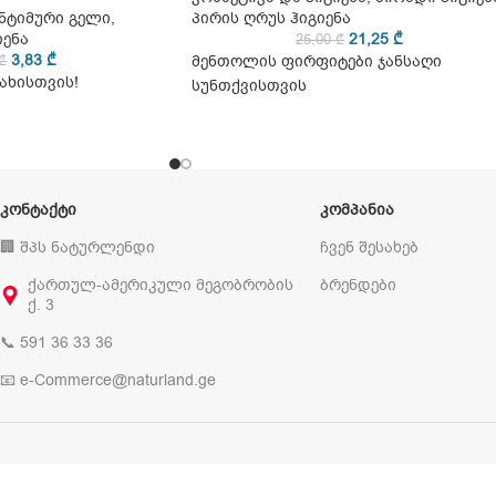
ნტიმური გელი
,
პირის ღრუს ჰიგიენა
იენა
21,25
₾
25,00
₾
3,83
₾
₾
მენთოლის ფირფიტები ჯანსაღი
ახისთვის!
სუნთქვისთვის
ᲙᲝᲜᲢᲐᲥᲢᲘ
ᲙᲝᲛᲞᲐᲜᲘᲐ
🏢 შპს ნატურლენდი
ჩვენ შესახებ
ქართულ-ამერიკული მეგობრობის
ბრენდები
ქ. 3
📞 591 36 33 36
📧 e-Commerce@naturland.ge