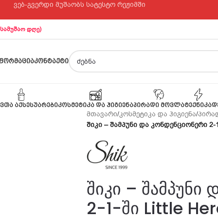
ვებ-გვერდი მუშაობს სატესტო რეჟიმში
 სამუშაო დღე)
ᲤᲝᲠᲛᲐᲪᲘᲐ
ᲙᲝᲜᲢᲐᲥᲢᲘ
ᲕᲗᲐ ᲐᲥᲡᲔᲡᲣᲐᲠᲔᲑᲘ
ᲙᲝᲡᲛᲔᲢᲘᲙᲐ ᲓᲐ ᲰᲘᲒᲘᲔᲜᲐ
ᲞᲘᲠᲐᲓᲘ ᲛᲝᲕᲚᲐ
ᲢᲔᲥᲜᲘᲙᲐ
Დ
მთავარი
/
კოსმეტიკა და ჰიგიენა
/
პირად
შიკი – შამპუნი და კონდენციონერი 2-1-შ
შიკი – შამპუნი
2-1-ში Little Her