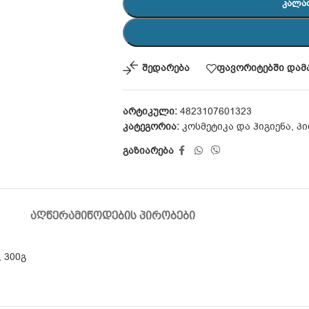
ᲙᲐᲚᲐ
შედარება
ფავორიტებში დამ
არტიკული:
4823107601323
კატეგორია:
კოსმეტიკა და ჰიგიენა
,
პი
გაზიარება
ᲐᲦᲬᲔᲠᲐ
ᲛᲘᲬᲝᲓᲔᲑᲘᲡ ᲞᲘᲠᲝᲑᲔᲑᲘ
, 300გ