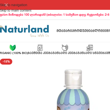
Skip to navigation
Skip to main content
ფასო მიწოდება 100 ლარიდან! (თბილისი: 1 სამუშაო დღე; რეგიონები: 2-5
ᲛᲗᲐᲕᲐᲠᲘ
ᲞᲠᲝᲓᲣᲥᲪᲘᲐ
ᲑᲚᲝᲒᲘ
ᲘᲜ
RGANIC (100% BIO)
ᲑᲐᲕᲨᲕᲗᲐ ᲙᲕᲔᲑᲐ
ᲯᲐᲜᲡᲐᲦᲘ ᲙᲕᲔᲑᲐ
ᲯᲐᲜᲡᲐᲦᲘ ᲡᲜᲔᲥᲘ
ᲑᲐᲕᲨ
-15%