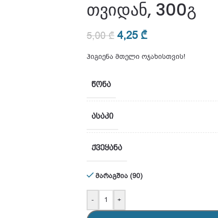
თვიდან, 300გ
4,25
₾
5,00
₾
ჰიგიენა მთელი ოჯახისთვის!
ᲬᲝᲜᲐ
ᲐᲡᲐᲙᲘ
ᲥᲕᲔᲧᲐᲜᲐ
მარაგშია (90)
-
+