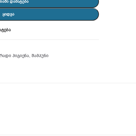
ᲗᲐᲨᲘ ᲓᲐᲛᲐᲢᲔᲑᲐ
ᲧᲘᲓᲕᲐ
ატება
რადი ჰიგიენა
,
შამპუნი