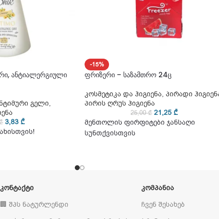
-15%
ური, ანტიალერგიული
ფრიზერი – საზამთრო 24ც
კოსმეტიკა და ჰიგიენა
,
პირადი ჰიგიენ
ნტიმური გელი
,
პირის ღრუს ჰიგიენა
იენა
21,25
₾
25,00
₾
3,83
₾
₾
მენთოლის ფირფიტები ჯანსაღი
ახისთვის!
სუნთქვისთვის
ᲙᲝᲜᲢᲐᲥᲢᲘ
ᲙᲝᲛᲞᲐᲜᲘᲐ
🏢 შპს ნატურლენდი
ჩვენ შესახებ