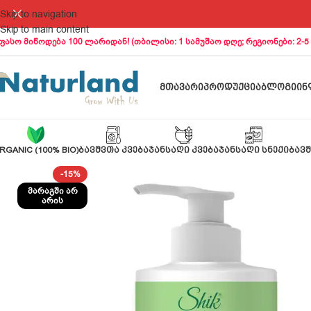
Skip to navigation
Skip to main content
ფასო მიწოდება 100 ლარიდან! (თბილისი: 1 სამუშაო დღე; რეგიონები: 2-5
ᲛᲗᲐᲕᲐᲠᲘ
ᲞᲠᲝᲓᲣᲥᲪᲘᲐ
ᲑᲚᲝᲒᲘ
ᲘᲜ
RGANIC (100% BIO)
ᲑᲐᲕᲨᲕᲗᲐ ᲙᲕᲔᲑᲐ
ᲯᲐᲜᲡᲐᲦᲘ ᲙᲕᲔᲑᲐ
ᲯᲐᲜᲡᲐᲦᲘ ᲡᲜᲔᲥᲘ
ᲑᲐᲕᲨ
-15%
ᲛᲐᲠᲐᲒᲨᲘ ᲐᲠ
ᲐᲠᲘᲡ