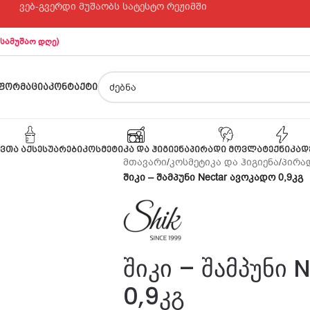
ვებ-გვერდი მუშაობს სატესტო რეჟიმში
 სამუშაო დღე)
ᲤᲝᲠᲛᲐᲪᲘᲐ
ᲙᲝᲜᲢᲐᲥᲢᲘ
ᲕᲗᲐ ᲐᲥᲡᲔᲡᲣᲐᲠᲔᲑᲘ
ᲙᲝᲡᲛᲔᲢᲘᲙᲐ ᲓᲐ ᲰᲘᲒᲘᲔᲜᲐ
ᲞᲘᲠᲐᲓᲘ ᲛᲝᲕᲚᲐ
ᲢᲔᲥᲜᲘᲙᲐ
Დ
მთავარი
/
კოსმეტიკა და ჰიგიენა
/
პირად
შიკი – შამპუნი Nectar ავოკადო 0,9კგ
შიკი – შამპუნი 
0,9კგ