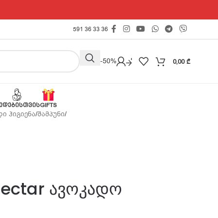
591 36 33 36
Outlet -50%
0,00
₾
ᲔᲓᲔᲑᲘᲡᲗᲕᲘᲡ
GIFTS
ი ჰიგიენა
/
შამპუნი
/
Nectar ავოკადო