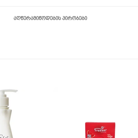
ᲐᲦᲬᲔᲠᲐ
ᲛᲘᲬᲝᲓᲔᲑᲘᲡ ᲞᲘᲠᲝᲑᲔᲑᲘ