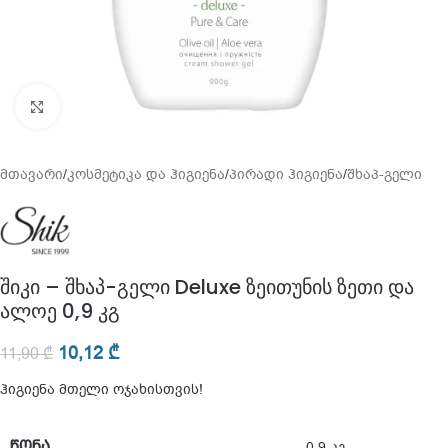
გადიდება
მთავარი
/
კოსმეტიკა და ჰიგიენა
/
პირადი ჰიგიენა
/
შხაპ-გელი
შიკი – შხაპ-გელი Deluxe ზეითუნის ზეთი და
ალოე 0,9 კგ
10,12
₾
11,90
₾
ჰიგიენა მთელი ოჯახისთვის!
ᲬᲝᲜᲐ
0,9 კგ