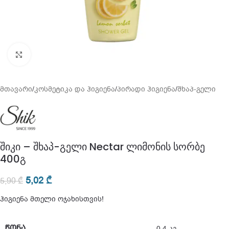
გადიდება
მთავარი
/
კოსმეტიკა და ჰიგიენა
/
პირადი ჰიგიენა
/
შხაპ-გელი
შიკი – შხაპ-გელი Nectar ლიმონის სორბე
400გ
5,02
₾
5,90
₾
ჰიგიენა მთელი ოჯახისთვის!
ᲬᲝᲜᲐ
0,4 კგ