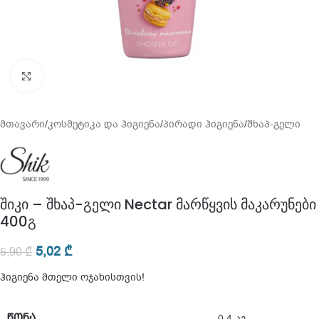
გადიდება
მთავარი
/
კოსმეტიკა და ჰიგიენა
/
პირადი ჰიგიენა
/
შხაპ-გელი
შიკი – შხაპ-გელი Nectar მარწყვის მაკარუნები
400გ
5,02
₾
5,90
₾
ჰიგიენა მთელი ოჯახისთვის!
ᲬᲝᲜᲐ
0,4 კგ