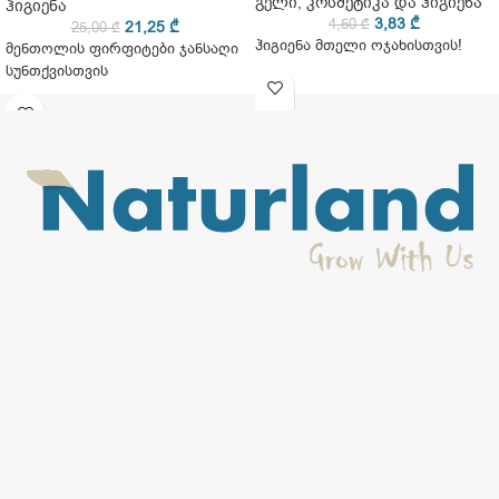
გელი
,
კოსმეტიკა და ჰიგიენა
ჰიგიენა
3,83
₾
4,50
₾
21,25
₾
25,00
₾
ჰიგიენა მთელი ოჯახისთვის!
მენთოლის ფირფიტები ჯანსაღი
სუნთქვისთვის