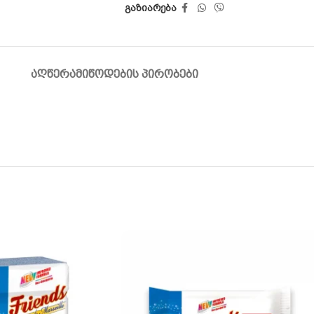
გაზიარება
ᲐᲦᲬᲔᲠᲐ
ᲛᲘᲬᲝᲓᲔᲑᲘᲡ ᲞᲘᲠᲝᲑᲔᲑᲘ