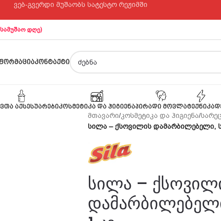
ვებ-გვერდი მუშაობს სატესტო რეჟიმში
 სამუშაო დღე)
ᲤᲝᲠᲛᲐᲪᲘᲐ
ᲙᲝᲜᲢᲐᲥᲢᲘ
ᲕᲗᲐ ᲐᲥᲡᲔᲡᲣᲐᲠᲔᲑᲘ
ᲙᲝᲡᲛᲔᲢᲘᲙᲐ ᲓᲐ ᲰᲘᲒᲘᲔᲜᲐ
ᲞᲘᲠᲐᲓᲘ ᲛᲝᲕᲚᲐ
ᲢᲔᲥᲜᲘᲙᲐ
Დ
მთავარი
/
კოსმეტიკა და ჰიგიენა
/
სარე
სილა – ქსოვილის დამარბილებელი, ს
სილა – ქსოვილ
დამარბილებელი