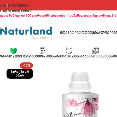
Skip to navigation
Skip to main content
ფასო მიწოდება 100 ლარიდან! (თბილისი: 1 სამუშაო დღე; რეგიონები: 2-5
ᲛᲗᲐᲕᲐᲠᲘ
ᲞᲠᲝᲓᲣᲥᲪᲘᲐ
ᲑᲚᲝᲒᲘ
ᲘᲜ
RGANIC (100% BIO)
ᲑᲐᲕᲨᲕᲗᲐ ᲙᲕᲔᲑᲐ
ᲯᲐᲜᲡᲐᲦᲘ ᲙᲕᲔᲑᲐ
ᲯᲐᲜᲡᲐᲦᲘ ᲡᲜᲔᲥᲘ
ᲑᲐᲕᲨ
-15%
ᲛᲐᲠᲐᲒᲨᲘ ᲐᲠ
ᲐᲠᲘᲡ