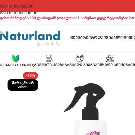
Skip to navigation
Skip to main content
ფასო მიწოდება 100 ლარიდან! (თბილისი: 1 სამუშაო დღე; რეგიონები: 2-5
ᲛᲗᲐᲕᲐᲠᲘ
ᲞᲠᲝᲓᲣᲥᲪᲘᲐ
ᲑᲚᲝᲒᲘ
ᲘᲜ
RGANIC (100% BIO)
ᲑᲐᲕᲨᲕᲗᲐ ᲙᲕᲔᲑᲐ
ᲯᲐᲜᲡᲐᲦᲘ ᲙᲕᲔᲑᲐ
ᲯᲐᲜᲡᲐᲦᲘ ᲡᲜᲔᲥᲘ
ᲑᲐᲕᲨ
-15%
ᲛᲐᲠᲐᲒᲨᲘ ᲐᲠ
ᲐᲠᲘᲡ