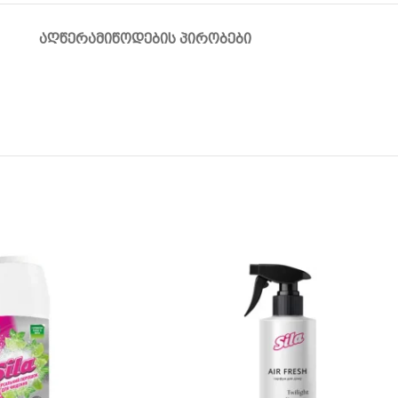
ᲐᲦᲬᲔᲠᲐ
ᲛᲘᲬᲝᲓᲔᲑᲘᲡ ᲞᲘᲠᲝᲑᲔᲑᲘ