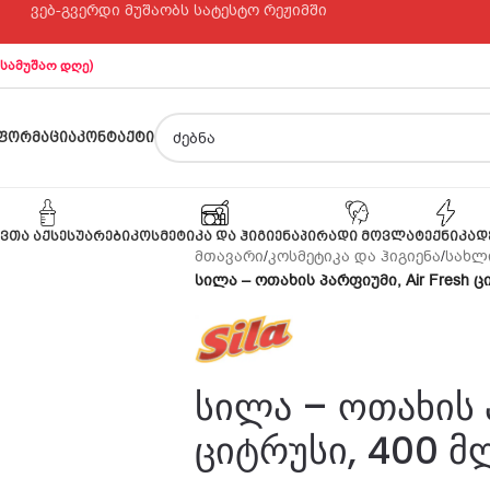
ვებ-გვერდი მუშაობს სატესტო რეჟიმში
 სამუშაო დღე)
ᲤᲝᲠᲛᲐᲪᲘᲐ
ᲙᲝᲜᲢᲐᲥᲢᲘ
ᲕᲗᲐ ᲐᲥᲡᲔᲡᲣᲐᲠᲔᲑᲘ
ᲙᲝᲡᲛᲔᲢᲘᲙᲐ ᲓᲐ ᲰᲘᲒᲘᲔᲜᲐ
ᲞᲘᲠᲐᲓᲘ ᲛᲝᲕᲚᲐ
ᲢᲔᲥᲜᲘᲙᲐ
Დ
მთავარი
/
კოსმეტიკა და ჰიგიენა
/
სახლი
სილა – ოთახის პარფიუმი, Air Fresh ც
სილა – ოთახის პ
ციტრუსი, 400 მ