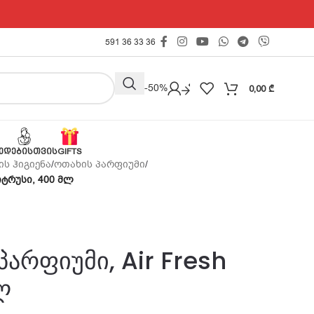
591 36 33 36
Outlet -50%
0,00
₾
ᲔᲓᲔᲑᲘᲡᲗᲕᲘᲡ
GIFTS
ს ჰიგიენა
/
ოთახის პარფიუმი
/
იტრუსი, 400 მლ
არფიუმი, Air Fresh
ლ