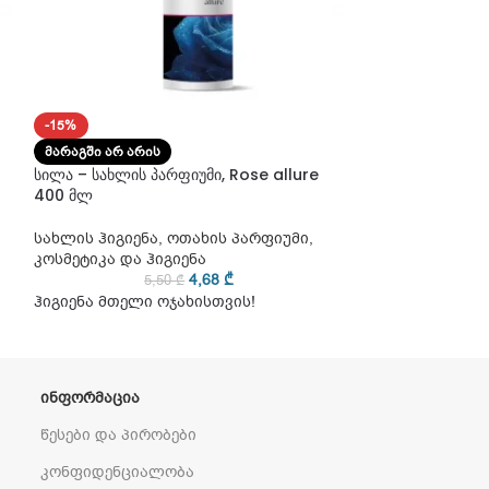
-15%
-15%
ᲛᲐᲠᲐᲒᲨᲘ ᲐᲠ ᲐᲠᲘᲡ
ᲛᲐᲠᲐᲒᲨᲘ ᲐᲠ ᲐᲠᲘ
სილა – სახლის პარფიუმი, Rose allure
სილა – სახლის პ
400 მლ
400 მლ
სახლის ჰიგიენა
,
ოთახის პარფიუმი
,
სახლის ჰიგიენ
კოსმეტიკა და ჰიგიენა
კოსმეტიკა და ჰ
4,68
₾
5,50
₾
5
ჰიგიენა მთელი ოჯახისთვის!
ჰიგიენა მთელი
ᲘᲜᲤᲝᲠᲛᲐᲪᲘᲐ
წესები და პირობები
კონფიდენციალობა