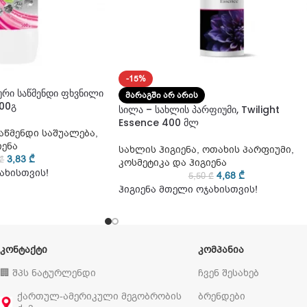
-15%
ური საწმენდი ფხვნილი
ᲛᲐᲠᲐᲒᲨᲘ ᲐᲠ ᲐᲠᲘᲡ
500გ
სილა – სახლის პარფიუმი, Twilight
Essence 400 მლ
აწმენდი საშუალება
,
იენა
სახლის ჰიგიენა
,
ოთახის პარფიუმი
,
3,83
₾
₾
კოსმეტიკა და ჰიგიენა
ახისთვის!
4,68
₾
5,50
₾
ჰიგიენა მთელი ოჯახისთვის!
ᲙᲝᲜᲢᲐᲥᲢᲘ
ᲙᲝᲛᲞᲐᲜᲘᲐ
🏢 შპს ნატურლენდი
ჩვენ შესახებ
ქართულ-ამერიკული მეგობრობის
ბრენდები