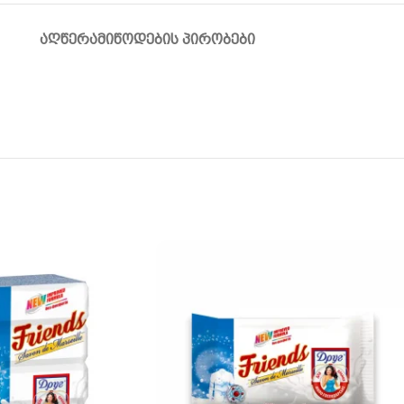
ᲐᲦᲬᲔᲠᲐ
ᲛᲘᲬᲝᲓᲔᲑᲘᲡ ᲞᲘᲠᲝᲑᲔᲑᲘ