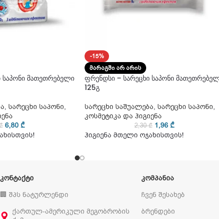
-15%
ᲛᲐᲠᲐᲒᲨᲘ ᲐᲠ ᲐᲠᲘᲡ
ი საპონი მათეთრებელი
ფრენდსი – სარეცხი საპონი მათეთრებე
125გ
ბა
,
სარეცხი საპონი
,
სარეცხი საშუალება
,
სარეცხი საპონი
,
იენა
კოსმეტიკა და ჰიგიენა
6,80
₾
1,96
₾
₾
2,30
₾
ახისთვის!
ჰიგიენა მთელი ოჯახისთვის!
ᲙᲝᲜᲢᲐᲥᲢᲘ
ᲙᲝᲛᲞᲐᲜᲘᲐ
🏢 შპს ნატურლენდი
ჩვენ შესახებ
ქართულ-ამერიკული მეგობრობის
ბრენდები