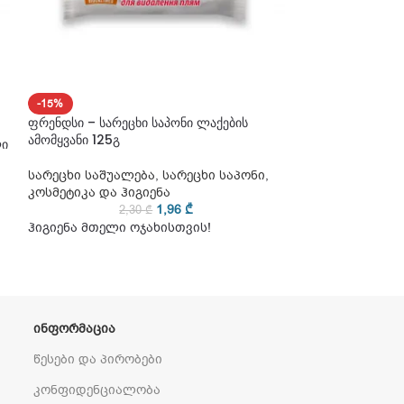
-15%
-15%
ფრენდსი – სარეცხი საპონი ლაქების
ᲛᲐᲠᲐᲒᲨᲘ ᲐᲠ ᲐᲠᲘ
ამომყვანი 125გ
ლი
ფრენდსი – სარე
125გ
სარეცხი საშუალება
,
სარეცხი საპონი
,
კოსმეტიკა და ჰიგიენა
სარეცხი საშუა
1,96
₾
2,30
₾
კოსმეტიკა და ჰ
ჰიგიენა მთელი ოჯახისთვის!
2
ჰიგიენა მთელი
ᲘᲜᲤᲝᲠᲛᲐᲪᲘᲐ
წესები და პირობები
კონფიდენციალობა