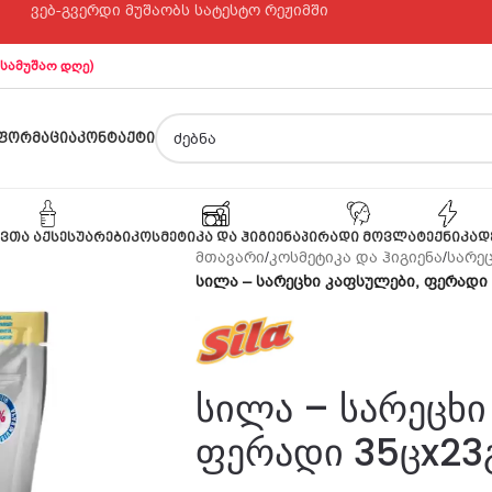
ვებ-გვერდი მუშაობს სატესტო რეჟიმში
 სამუშაო დღე)
ᲤᲝᲠᲛᲐᲪᲘᲐ
ᲙᲝᲜᲢᲐᲥᲢᲘ
ᲕᲗᲐ ᲐᲥᲡᲔᲡᲣᲐᲠᲔᲑᲘ
ᲙᲝᲡᲛᲔᲢᲘᲙᲐ ᲓᲐ ᲰᲘᲒᲘᲔᲜᲐ
ᲞᲘᲠᲐᲓᲘ ᲛᲝᲕᲚᲐ
ᲢᲔᲥᲜᲘᲙᲐ
Დ
მთავარი
/
კოსმეტიკა და ჰიგიენა
/
სარე
სილა – სარეცხი კაფსულები, ფერადი 
სილა – სარეცხი
ფერადი 35ცx23გ