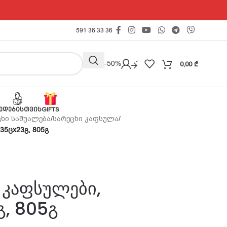
591 36 33 36
Outlet -50%
0,00
₾
ᲔᲓᲔᲑᲘᲡᲗᲕᲘᲡ
GIFTS
ცხი საშუალება
/
სარეცხი კაფსულა
/
35ცx23გ, 805გ
 კაფსულები,
, 805გ