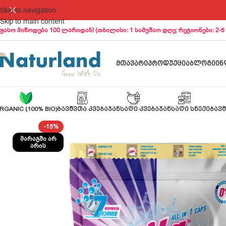
Skip to navigation
Skip to main content
ფასო მიწოდება 100 ლარიდან! (თბილისი: 1 სამუშაო დღე; რეგიონები: 2-5
ᲛᲗᲐᲕᲐᲠᲘ
ᲞᲠᲝᲓᲣᲥᲪᲘᲐ
ᲑᲚᲝᲒᲘ
ᲘᲜ
RGANIC (100% BIO)
ᲑᲐᲕᲨᲕᲗᲐ ᲙᲕᲔᲑᲐ
ᲯᲐᲜᲡᲐᲦᲘ ᲙᲕᲔᲑᲐ
ᲯᲐᲜᲡᲐᲦᲘ ᲡᲜᲔᲥᲘ
ᲑᲐᲕᲨ
-15%
ᲛᲐᲠᲐᲒᲨᲘ ᲐᲠ
ᲐᲠᲘᲡ