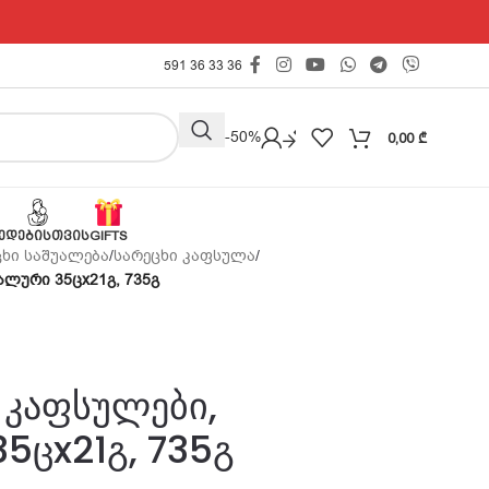
591 36 33 36
Outlet -50%
0,00
₾
ᲔᲓᲔᲑᲘᲡᲗᲕᲘᲡ
GIFTS
ცხი საშუალება
/
სარეცხი კაფსულა
/
ალური 35ცx21გ, 735გ
 კაფსულები,
5ცx21გ, 735გ