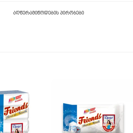
ᲐᲦᲬᲔᲠᲐ
ᲛᲘᲬᲝᲓᲔᲑᲘᲡ ᲞᲘᲠᲝᲑᲔᲑᲘ