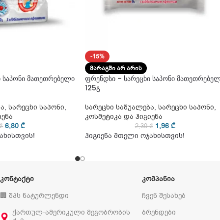
-15%
ᲛᲐᲠᲐᲒᲨᲘ ᲐᲠ ᲐᲠᲘᲡ
ი საპონი მათეთრებელი
ფრენდსი – სარეცხი საპონი მათეთრებე
125გ
ბა
,
სარეცხი საპონი
,
სარეცხი საშუალება
,
სარეცხი საპონი
,
იენა
კოსმეტიკა და ჰიგიენა
6,80
₾
1,96
₾
₾
2,30
₾
ახისთვის!
ჰიგიენა მთელი ოჯახისთვის!
ᲙᲝᲜᲢᲐᲥᲢᲘ
ᲙᲝᲛᲞᲐᲜᲘᲐ
🏢 შპს ნატურლენდი
ჩვენ შესახებ
ქართულ-ამერიკული მეგობრობის
ბრენდები