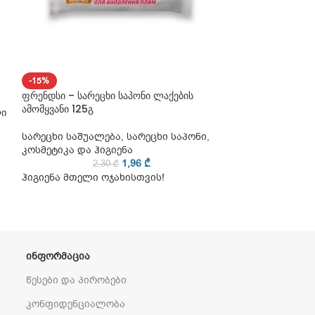
-15%
-15%
ფრენდსი – სარეცხი საპონი ლაქების
ᲛᲐᲠᲐᲒᲨᲘ ᲐᲠ ᲐᲠᲘ
ამომყვანი 125გ
ლი
ფრენდსი – სარე
125გ
სარეცხი საშუალება
,
სარეცხი საპონი
,
კოსმეტიკა და ჰიგიენა
სარეცხი საშუა
1,96
₾
2,30
₾
კოსმეტიკა და ჰ
ჰიგიენა მთელი ოჯახისთვის!
2
ჰიგიენა მთელი
ᲘᲜᲤᲝᲠᲛᲐᲪᲘᲐ
წესები და პირობები
კონფიდენციალობა