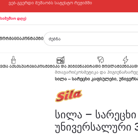
ვებ-გვერდი მუშაობს სატესტო რეჟიმში
 სამუშაო დღე)
ᲤᲝᲠᲛᲐᲪᲘᲐ
ᲙᲝᲜᲢᲐᲥᲢᲘ
ᲕᲗᲐ ᲐᲥᲡᲔᲡᲣᲐᲠᲔᲑᲘ
ᲙᲝᲡᲛᲔᲢᲘᲙᲐ ᲓᲐ ᲰᲘᲒᲘᲔᲜᲐ
ᲞᲘᲠᲐᲓᲘ ᲛᲝᲕᲚᲐ
ᲢᲔᲥᲜᲘᲙᲐ
Დ
მთავარი
/
კოსმეტიკა და ჰიგიენა
/
სარე
სილა – სარეცხი კაფსულები, უნივერს
სილა – სარეცხი
უნივერსალური 3