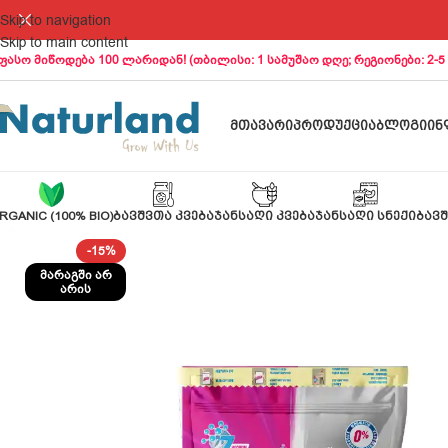
Skip to navigation
Skip to main content
ფასო მიწოდება 100 ლარიდან! (თბილისი: 1 სამუშაო დღე; რეგიონები: 2-5
ᲛᲗᲐᲕᲐᲠᲘ
ᲞᲠᲝᲓᲣᲥᲪᲘᲐ
ᲑᲚᲝᲒᲘ
ᲘᲜ
RGANIC (100% BIO)
ᲑᲐᲕᲨᲕᲗᲐ ᲙᲕᲔᲑᲐ
ᲯᲐᲜᲡᲐᲦᲘ ᲙᲕᲔᲑᲐ
ᲯᲐᲜᲡᲐᲦᲘ ᲡᲜᲔᲥᲘ
ᲑᲐᲕᲨ
-15%
ᲛᲐᲠᲐᲒᲨᲘ ᲐᲠ
ᲐᲠᲘᲡ