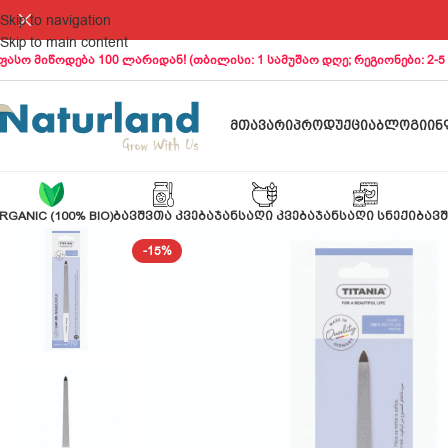
Skip to navigation
Skip to main content
ფასო მიწოდება 100 ლარიდან! (თბილისი: 1 სამუშაო დღე; რეგიონები: 2-5
ᲛᲗᲐᲕᲐᲠᲘ
ᲞᲠᲝᲓᲣᲥᲪᲘᲐ
ᲑᲚᲝᲒᲘ
ᲘᲜ
RGANIC (100% BIO)
ᲑᲐᲕᲨᲕᲗᲐ ᲙᲕᲔᲑᲐ
ᲯᲐᲜᲡᲐᲦᲘ ᲙᲕᲔᲑᲐ
ᲯᲐᲜᲡᲐᲦᲘ ᲡᲜᲔᲥᲘ
ᲑᲐᲕᲨ
-15%