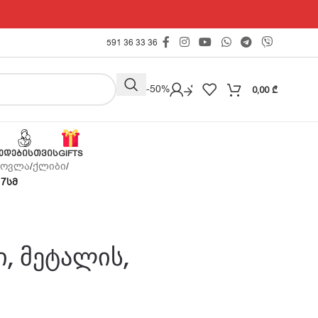
591 36 33 36
Outlet -50%
0,00
₾
ᲔᲓᲔᲑᲘᲡᲗᲕᲘᲡ
GIFTS
მოვლა
/
ქლიბი
/
17სმ
ი, მეტალის,