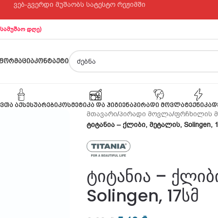
ვებ-გვერდი მუშაობს სატესტო რეჟიმში
 სამუშაო დღე)
ᲤᲝᲠᲛᲐᲪᲘᲐ
ᲙᲝᲜᲢᲐᲥᲢᲘ
ᲕᲗᲐ ᲐᲥᲡᲔᲡᲣᲐᲠᲔᲑᲘ
ᲙᲝᲡᲛᲔᲢᲘᲙᲐ ᲓᲐ ᲰᲘᲒᲘᲔᲜᲐ
ᲞᲘᲠᲐᲓᲘ ᲛᲝᲕᲚᲐ
ᲢᲔᲥᲜᲘᲙᲐ
Დ
მთავარი
/
პირადი მოვლა
/
ფრჩხილის 
ტიტანია – ქლიბი, მეტალის, Solingen, 
ტიტანია – ქლიბ
Solingen, 17სმ