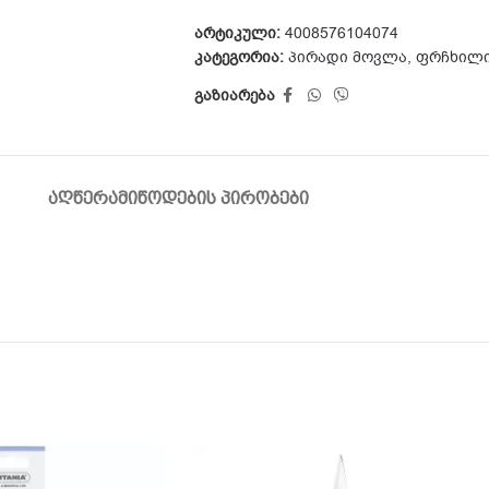
არტიკული:
4008576104074
კატეგორია:
პირადი მოვლა
,
ფრჩხილი
გაზიარება
ᲐᲦᲬᲔᲠᲐ
ᲛᲘᲬᲝᲓᲔᲑᲘᲡ ᲞᲘᲠᲝᲑᲔᲑᲘ