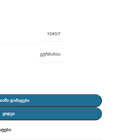
1040/7
გერმანია
ᲗᲐᲨᲘ ᲓᲐᲛᲐᲢᲔᲑᲐ
ᲧᲘᲓᲕᲐ
ატება