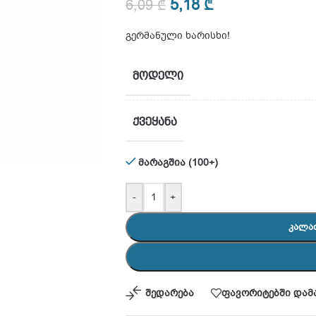
5,18
₾
6,09
₾
გერმანული ხარისხი!
ᲛᲝᲓᲔᲚᲘ
ᲥᲕᲔᲧᲐᲜᲐ
მარაგშია (100+)
-
+
ᲙᲐᲚᲐ
შედარება
ფავორიტებში დამ