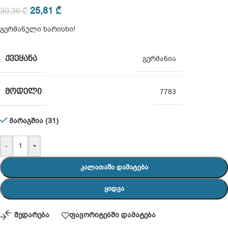
25,81
₾
30,36
₾
გერმანული ხარისხი!
ᲥᲕᲔᲧᲐᲜᲐ
გერმანია
ᲛᲝᲓᲔᲚᲘ
7783
მარაგშია (31)
-
+
ᲙᲐᲚᲐᲗᲐᲨᲘ ᲓᲐᲛᲐᲢᲔᲑᲐ
ᲧᲘᲓᲕᲐ
შედარება
ფავორიტებში დამატება