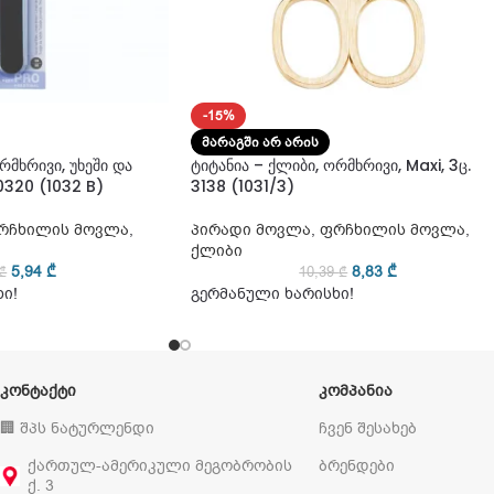
-15%
ᲛᲐᲠᲐᲒᲨᲘ ᲐᲠ ᲐᲠᲘᲡ
რმხრივი, უხეში და
ტიტანია – ქლიბი, ორმხრივი, Maxi, 3ც.
320 (1032 B)
3138 (1031/3)
რჩხილის მოვლა
,
პირადი მოვლა
,
ფრჩხილის მოვლა
,
ქლიბი
5,94
₾
8,83
₾
₾
10,39
₾
ი!
გერმანული ხარისხი!
ᲙᲝᲜᲢᲐᲥᲢᲘ
ᲙᲝᲛᲞᲐᲜᲘᲐ
🏢 შპს ნატურლენდი
ჩვენ შესახებ
ქართულ-ამერიკული მეგობრობის
ბრენდები
ქ. 3