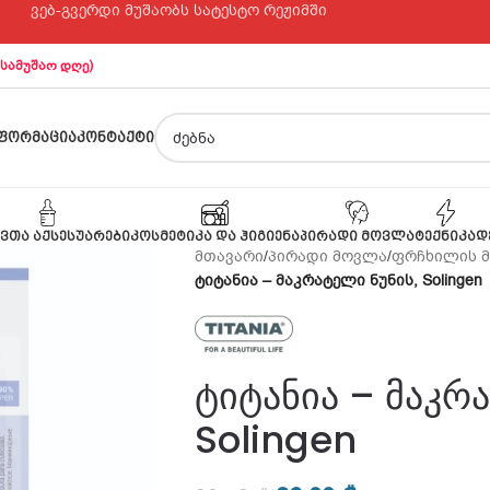
ვებ-გვერდი მუშაობს სატესტო რეჟიმში
 სამუშაო დღე)
ᲤᲝᲠᲛᲐᲪᲘᲐ
ᲙᲝᲜᲢᲐᲥᲢᲘ
ᲕᲗᲐ ᲐᲥᲡᲔᲡᲣᲐᲠᲔᲑᲘ
ᲙᲝᲡᲛᲔᲢᲘᲙᲐ ᲓᲐ ᲰᲘᲒᲘᲔᲜᲐ
ᲞᲘᲠᲐᲓᲘ ᲛᲝᲕᲚᲐ
ᲢᲔᲥᲜᲘᲙᲐ
Დ
მთავარი
/
პირადი მოვლა
/
ფრჩხილის 
ტიტანია – მაკრატელი ნუნის, Solingen
ტიტანია – მაკრ
Solingen