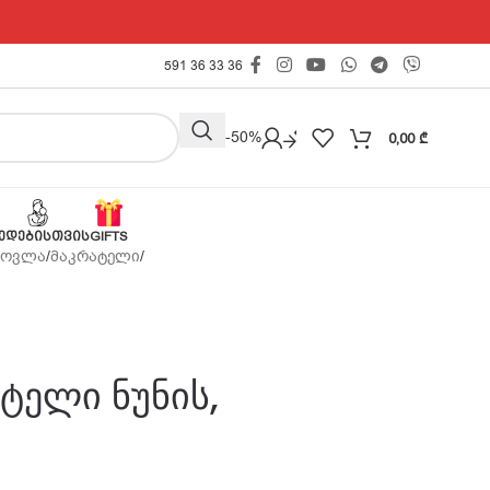
591 36 33 36
Outlet -50%
0,00
₾
ᲔᲓᲔᲑᲘᲡᲗᲕᲘᲡ
GIFTS
მოვლა
/
მაკრატელი
/
ატელი ნუნის,