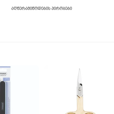
ᲐᲦᲬᲔᲠᲐ
ᲛᲘᲬᲝᲓᲔᲑᲘᲡ ᲞᲘᲠᲝᲑᲔᲑᲘ