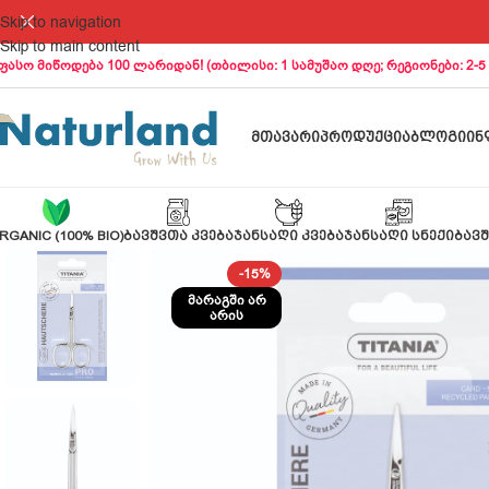
Skip to navigation
Skip to main content
ფასო მიწოდება 100 ლარიდან! (თბილისი: 1 სამუშაო დღე; რეგიონები: 2-5
ᲛᲗᲐᲕᲐᲠᲘ
ᲞᲠᲝᲓᲣᲥᲪᲘᲐ
ᲑᲚᲝᲒᲘ
ᲘᲜ
RGANIC (100% BIO)
ᲑᲐᲕᲨᲕᲗᲐ ᲙᲕᲔᲑᲐ
ᲯᲐᲜᲡᲐᲦᲘ ᲙᲕᲔᲑᲐ
ᲯᲐᲜᲡᲐᲦᲘ ᲡᲜᲔᲥᲘ
ᲑᲐᲕᲨ
-15%
ᲛᲐᲠᲐᲒᲨᲘ ᲐᲠ
ᲐᲠᲘᲡ