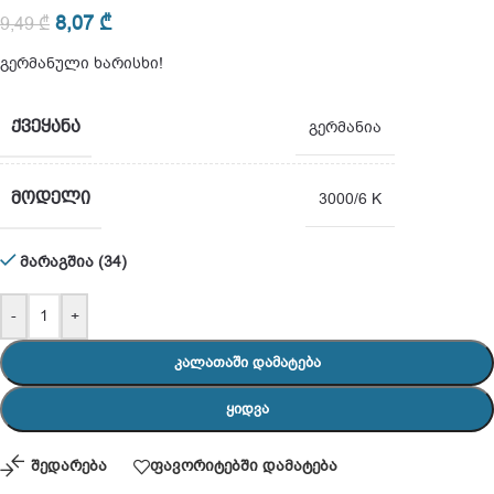
8,07
₾
9,49
₾
გერმანული ხარისხი!
ᲥᲕᲔᲧᲐᲜᲐ
გერმანია
ᲛᲝᲓᲔᲚᲘ
3000/6 K
მარაგშია (34)
-
+
ᲙᲐᲚᲐᲗᲐᲨᲘ ᲓᲐᲛᲐᲢᲔᲑᲐ
ᲧᲘᲓᲕᲐ
შედარება
ფავორიტებში დამატება