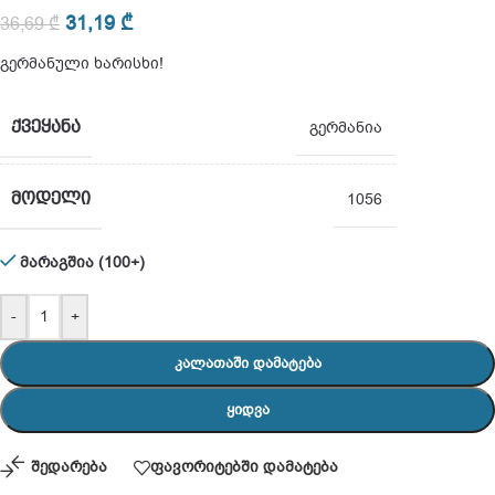
31,19
₾
36,69
₾
გერმანული ხარისხი!
ᲥᲕᲔᲧᲐᲜᲐ
გერმანია
ᲛᲝᲓᲔᲚᲘ
1056
მარაგშია (100+)
-
+
ᲙᲐᲚᲐᲗᲐᲨᲘ ᲓᲐᲛᲐᲢᲔᲑᲐ
ᲧᲘᲓᲕᲐ
შედარება
ფავორიტებში დამატება