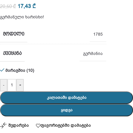
17,43
₾
20,50
₾
გერმანული ხარისხი!
ᲛᲝᲓᲔᲚᲘ
1785
ᲥᲕᲔᲧᲐᲜᲐ
გერმანია
მარაგშია (10)
-
+
ᲙᲐᲚᲐᲗᲐᲨᲘ ᲓᲐᲛᲐᲢᲔᲑᲐ
ᲧᲘᲓᲕᲐ
შედარება
ფავორიტებში დამატება