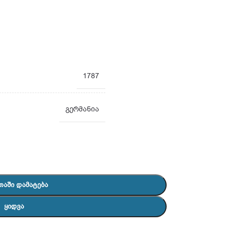
1787
გერმანია
ᲗᲐᲨᲘ ᲓᲐᲛᲐᲢᲔᲑᲐ
ᲧᲘᲓᲕᲐ