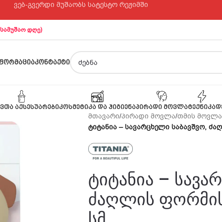
ვებ-გვერდი მუშაობს სატესტო რეჟიმში
 სამუშაო დღე)
ᲤᲝᲠᲛᲐᲪᲘᲐ
ᲙᲝᲜᲢᲐᲥᲢᲘ
ᲕᲗᲐ ᲐᲥᲡᲔᲡᲣᲐᲠᲔᲑᲘ
ᲙᲝᲡᲛᲔᲢᲘᲙᲐ ᲓᲐ ᲰᲘᲒᲘᲔᲜᲐ
ᲞᲘᲠᲐᲓᲘ ᲛᲝᲕᲚᲐ
ᲢᲔᲥᲜᲘᲙᲐ
Დ
მთავარი
/
პირადი მოვლა
/
თმის მოვლა
ტიტანია – სავარცხელი საბავშვო, ძა
ტიტანია – სავა
ძაღლის ფორმის,
სმ