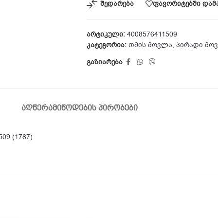
შედარება
ფავორიტებში დამ
არტიკული:
4008576411509
კატეგორია:
თმის მოვლა
,
პირადი მო
გაზიარება
ᲐᲦᲬᲔᲠᲐ
ᲛᲘᲬᲝᲓᲔᲑᲘᲡ ᲞᲘᲠᲝᲑᲔᲑᲘ
09 (1787)