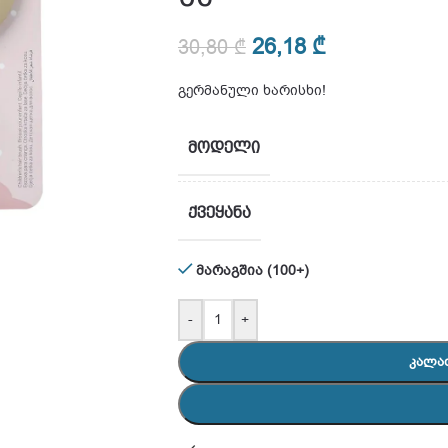
26,18
₾
30,80
₾
გერმანული ხარისხი!
ᲛᲝᲓᲔᲚᲘ
ᲥᲕᲔᲧᲐᲜᲐ
მარაგშია (100+)
-
+
ᲙᲐᲚᲐ