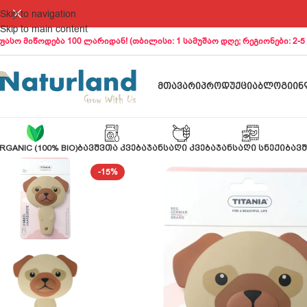
Skip to navigation
Skip to main content
ფასო მიწოდება 100 ლარიდან! (თბილისი: 1 სამუშაო დღე; რეგიონები: 2-5
ᲛᲗᲐᲕᲐᲠᲘ
ᲞᲠᲝᲓᲣᲥᲪᲘᲐ
ᲑᲚᲝᲒᲘ
ᲘᲜ
RGANIC (100% BIO)
ᲑᲐᲕᲨᲕᲗᲐ ᲙᲕᲔᲑᲐ
ᲯᲐᲜᲡᲐᲦᲘ ᲙᲕᲔᲑᲐ
ᲯᲐᲜᲡᲐᲦᲘ ᲡᲜᲔᲥᲘ
ᲑᲐᲕᲨ
-15%