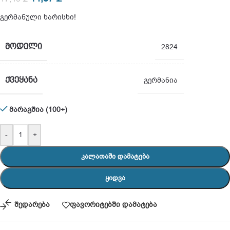
გერმანული ხარისხი!
ᲛᲝᲓᲔᲚᲘ
2824
ᲥᲕᲔᲧᲐᲜᲐ
გერმანია
მარაგშია (100+)
-
+
ᲙᲐᲚᲐᲗᲐᲨᲘ ᲓᲐᲛᲐᲢᲔᲑᲐ
ᲧᲘᲓᲕᲐ
შედარება
ფავორიტებში დამატება