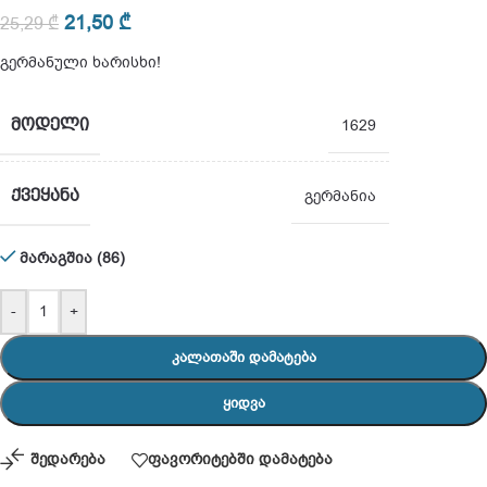
21,50
₾
25,29
₾
გერმანული ხარისხი!
ᲛᲝᲓᲔᲚᲘ
1629
ᲥᲕᲔᲧᲐᲜᲐ
გერმანია
მარაგშია (86)
-
+
ᲙᲐᲚᲐᲗᲐᲨᲘ ᲓᲐᲛᲐᲢᲔᲑᲐ
ᲧᲘᲓᲕᲐ
შედარება
ფავორიტებში დამატება