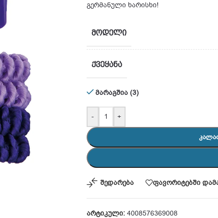
გერმანული ხარისხი!
ᲛᲝᲓᲔᲚᲘ
ᲥᲕᲔᲧᲐᲜᲐ
მარაგშია (3)
-
+
ᲙᲐᲚᲐ
შედარება
ფავორიტებში დამ
არტიკული:
4008576369008