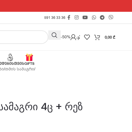
591 36 33 36
Outlet -50%
0,00
₾
ᲔᲓᲔᲑᲘᲡᲗᲕᲘᲡ
GIFTS
ზი
/
თმის სამაგრი
/
სამაგრი 4ც + რეზ