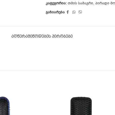
კატეგორია:
თმის სამაგრი
,
პირადი მ
გაზიარება
ᲐᲦᲬᲔᲠᲐ
ᲛᲘᲬᲝᲓᲔᲑᲘᲡ ᲞᲘᲠᲝᲑᲔᲑᲘ