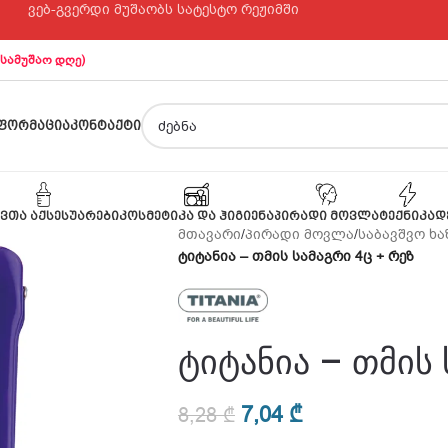
ვებ-გვერდი მუშაობს სატესტო რეჟიმში
 სამუშაო დღე)
ᲤᲝᲠᲛᲐᲪᲘᲐ
ᲙᲝᲜᲢᲐᲥᲢᲘ
ᲕᲗᲐ ᲐᲥᲡᲔᲡᲣᲐᲠᲔᲑᲘ
ᲙᲝᲡᲛᲔᲢᲘᲙᲐ ᲓᲐ ᲰᲘᲒᲘᲔᲜᲐ
ᲞᲘᲠᲐᲓᲘ ᲛᲝᲕᲚᲐ
ᲢᲔᲥᲜᲘᲙᲐ
Დ
მთავარი
/
პირადი მოვლა
/
საბავშვო ხა
ტიტანია – თმის სამაგრი 4ც + რეზ
ტიტანია – თმის 
7,04
₾
8,28
₾