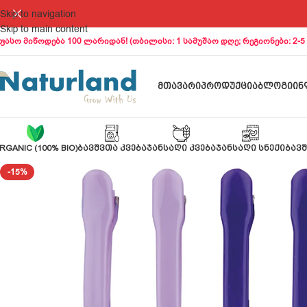
Skip to navigation
Skip to main content
ფასო მიწოდება 100 ლარიდან! (თბილისი: 1 სამუშაო დღე; რეგიონები: 2-5
ᲛᲗᲐᲕᲐᲠᲘ
ᲞᲠᲝᲓᲣᲥᲪᲘᲐ
ᲑᲚᲝᲒᲘ
ᲘᲜ
RGANIC (100% BIO)
ᲑᲐᲕᲨᲕᲗᲐ ᲙᲕᲔᲑᲐ
ᲯᲐᲜᲡᲐᲦᲘ ᲙᲕᲔᲑᲐ
ᲯᲐᲜᲡᲐᲦᲘ ᲡᲜᲔᲥᲘ
ᲑᲐᲕᲨ
-15%