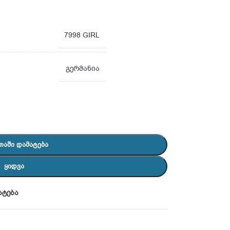
7998 GIRL
გერმანია
ᲗᲐᲨᲘ ᲓᲐᲛᲐᲢᲔᲑᲐ
ᲧᲘᲓᲕᲐ
ატება