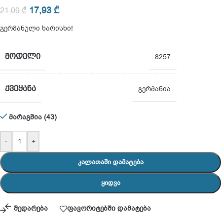
17,93
₾
21,09
₾
გერმანული ხარისხი!
ᲛᲝᲓᲔᲚᲘ
8257
ᲥᲕᲔᲧᲐᲜᲐ
გერმანია
მარაგშია (43)
-
+
ᲙᲐᲚᲐᲗᲐᲨᲘ ᲓᲐᲛᲐᲢᲔᲑᲐ
ᲧᲘᲓᲕᲐ
შედარება
ფავორიტებში დამატება