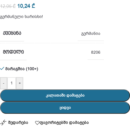
10,24
₾
12,05
₾
გერმანული ხარისხი!
ᲥᲕᲔᲧᲐᲜᲐ
გერმანია
ᲛᲝᲓᲔᲚᲘ
8206
მარაგშია (100+)
-
+
ᲙᲐᲚᲐᲗᲐᲨᲘ ᲓᲐᲛᲐᲢᲔᲑᲐ
ᲧᲘᲓᲕᲐ
შედარება
ფავორიტებში დამატება