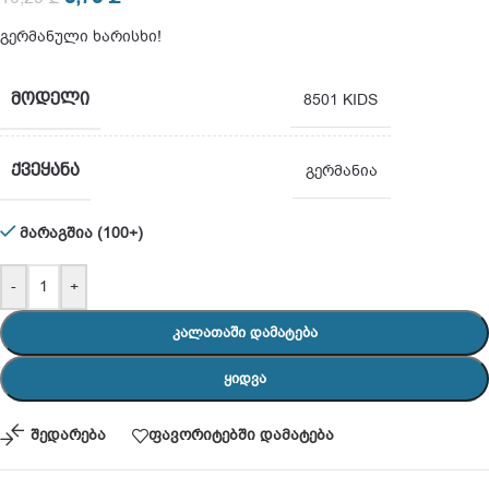
გერმანული ხარისხი!
ᲛᲝᲓᲔᲚᲘ
8501 KIDS
ᲥᲕᲔᲧᲐᲜᲐ
გერმანია
მარაგშია (100+)
-
+
ᲙᲐᲚᲐᲗᲐᲨᲘ ᲓᲐᲛᲐᲢᲔᲑᲐ
ᲧᲘᲓᲕᲐ
შედარება
ფავორიტებში დამატება