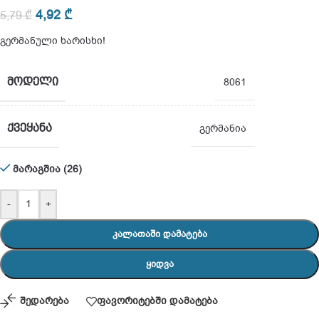
4,92
₾
5,79
₾
გერმანული ხარისხი!
ᲛᲝᲓᲔᲚᲘ
8061
ᲥᲕᲔᲧᲐᲜᲐ
გერმანია
მარაგშია (26)
-
+
ᲙᲐᲚᲐᲗᲐᲨᲘ ᲓᲐᲛᲐᲢᲔᲑᲐ
ᲧᲘᲓᲕᲐ
შედარება
ფავორიტებში დამატება