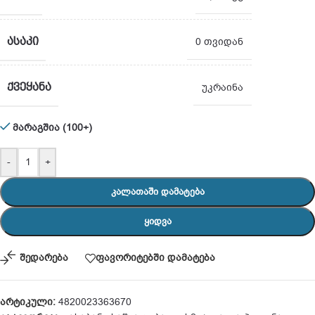
ᲐᲡᲐᲙᲘ
0 თვიდან
ᲥᲕᲔᲧᲐᲜᲐ
უკრაინა
მარაგშია (100+)
-
+
ᲙᲐᲚᲐᲗᲐᲨᲘ ᲓᲐᲛᲐᲢᲔᲑᲐ
ᲧᲘᲓᲕᲐ
შედარება
ფავორიტებში დამატება
არტიკული:
4820023363670