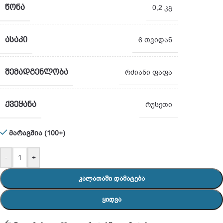
ᲬᲝᲜᲐ
0,2 კგ
ᲐᲡᲐᲙᲘ
6 თვიდან
ᲨᲔᲛᲐᲓᲒᲔᲜᲚᲝᲑᲐ
რძიანი ფაფა
ᲥᲕᲔᲧᲐᲜᲐ
რუსეთი
მარაგშია (100+)
-
+
ᲙᲐᲚᲐᲗᲐᲨᲘ ᲓᲐᲛᲐᲢᲔᲑᲐ
ᲧᲘᲓᲕᲐ