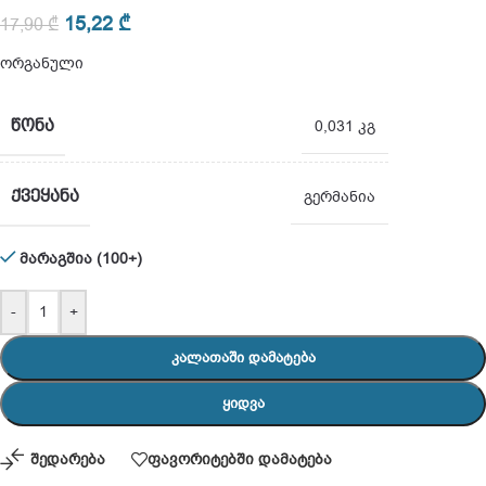
15,22
₾
17,90
₾
ორგანული
ᲬᲝᲜᲐ
0,031 კგ
ᲥᲕᲔᲧᲐᲜᲐ
გერმანია
მარაგშია (100+)
-
+
ᲙᲐᲚᲐᲗᲐᲨᲘ ᲓᲐᲛᲐᲢᲔᲑᲐ
ᲧᲘᲓᲕᲐ
შედარება
ფავორიტებში დამატება