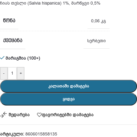
ჩიას თესლი (Salvia hispanica) 1%, მარწყვი 0,5%
ᲬᲝᲜᲐ
0,06 კგ
ᲥᲕᲔᲧᲐᲜᲐ
სერბეთი
მარაგშია (100+)
-
+
ᲙᲐᲚᲐᲗᲐᲨᲘ ᲓᲐᲛᲐᲢᲔᲑᲐ
ᲧᲘᲓᲕᲐ
შედარება
ფავორიტებში დამატება
არტიკული:
8606015858135