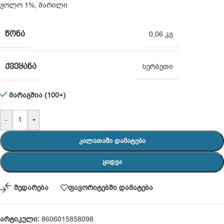
ჟოლო 1%, მარილი
ᲬᲝᲜᲐ
0,06 კგ
ᲥᲕᲔᲧᲐᲜᲐ
სერბეთი
მარაგშია (100+)
-
+
ᲙᲐᲚᲐᲗᲐᲨᲘ ᲓᲐᲛᲐᲢᲔᲑᲐ
ᲧᲘᲓᲕᲐ
შედარება
ფავორიტებში დამატება
არტიკული:
8606015858098