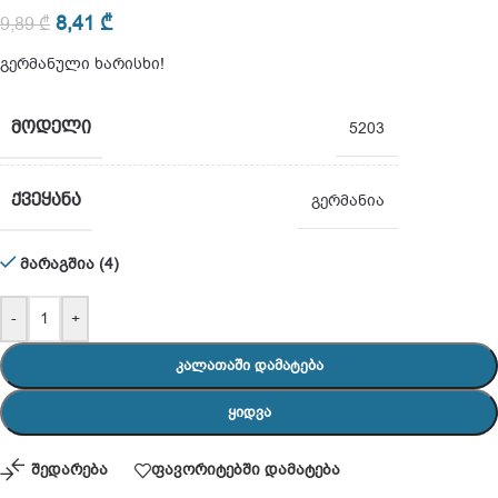
8,41
₾
9,89
₾
გერმანული ხარისხი!
ᲛᲝᲓᲔᲚᲘ
5203
ᲥᲕᲔᲧᲐᲜᲐ
გერმანია
მარაგშია (4)
-
+
ᲙᲐᲚᲐᲗᲐᲨᲘ ᲓᲐᲛᲐᲢᲔᲑᲐ
ᲧᲘᲓᲕᲐ
შედარება
ფავორიტებში დამატება