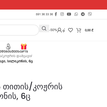
591 36 33 36
Outlet -50%
0,00
₾
ᲔᲓᲔᲑᲘᲡᲗᲕᲘᲡ
GIFTS
ა
/
კოჟრის დამცავი
/
ავი, სილიკონის, 6ც
ს თითის/კოჟრის
ონის, 6ც