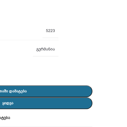
5223
გერმანია
ᲗᲐᲨᲘ ᲓᲐᲛᲐᲢᲔᲑᲐ
ᲧᲘᲓᲕᲐ
ატება