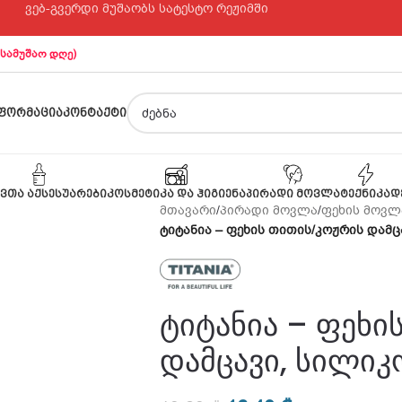
ვებ-გვერდი მუშაობს სატესტო რეჟიმში
 სამუშაო დღე)
ᲤᲝᲠᲛᲐᲪᲘᲐ
ᲙᲝᲜᲢᲐᲥᲢᲘ
ᲕᲗᲐ ᲐᲥᲡᲔᲡᲣᲐᲠᲔᲑᲘ
ᲙᲝᲡᲛᲔᲢᲘᲙᲐ ᲓᲐ ᲰᲘᲒᲘᲔᲜᲐ
ᲞᲘᲠᲐᲓᲘ ᲛᲝᲕᲚᲐ
ᲢᲔᲥᲜᲘᲙᲐ
Დ
მთავარი
/
პირადი მოვლა
/
ფეხის მოვლ
ტიტანია – ფეხის თითის/კოჟრის დამც
ტიტანია – ფეხი
დამცავი, სილიკ