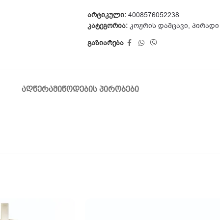
არტიკული:
4008576052238
კატეგორია:
კოჟრის დამცავი
,
პირადი
გაზიარება
ᲐᲦᲬᲔᲠᲐ
ᲛᲘᲬᲝᲓᲔᲑᲘᲡ ᲞᲘᲠᲝᲑᲔᲑᲘ