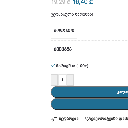
16,40
₾
19,29
₾
გერმანული ხარისხი!
ᲛᲝᲓᲔᲚᲘ
ᲥᲕᲔᲧᲐᲜᲐ
მარაგშია (100+)
-
+
ᲙᲐᲚᲐ
შედარება
ფავორიტებში დამ