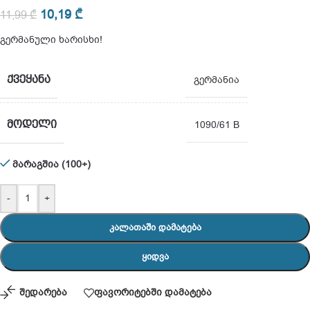
10,19
₾
11,99
₾
გერმანული ხარისხი!
ᲥᲕᲔᲧᲐᲜᲐ
გერმანია
ᲛᲝᲓᲔᲚᲘ
1090/61 B
მარაგშია (100+)
-
+
ᲙᲐᲚᲐᲗᲐᲨᲘ ᲓᲐᲛᲐᲢᲔᲑᲐ
ᲧᲘᲓᲕᲐ
შედარება
ფავორიტებში დამატება