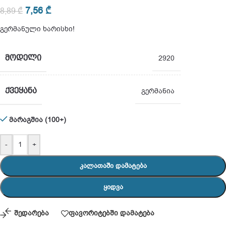
7,56
₾
8,89
₾
გერმანული ხარისხი!
ᲛᲝᲓᲔᲚᲘ
2920
ᲥᲕᲔᲧᲐᲜᲐ
გერმანია
მარაგშია (100+)
-
+
ᲙᲐᲚᲐᲗᲐᲨᲘ ᲓᲐᲛᲐᲢᲔᲑᲐ
ᲧᲘᲓᲕᲐ
შედარება
ფავორიტებში დამატება