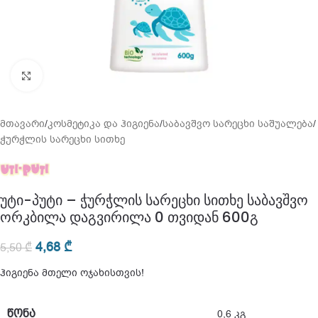
გადიდება
მთავარი
/
კოსმეტიკა და ჰიგიენა
/
საბავშვო სარეცხი საშუალება
/
ჭურჭლის სარეცხი სითხე
უტი-პუტი – ჭურჭლის სარეცხი სითხე საბავშვო
ორკბილა დაგვირილა 0 თვიდან 600გ
4,68
₾
5,50
₾
ჰიგიენა მთელი ოჯახისთვის!
ᲬᲝᲜᲐ
0,6 კგ