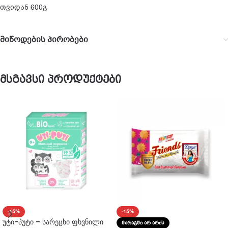
თვიდან 600გ
მიწოდების პირობები
მსგავსი პროდუქტები
-15%
-15%
უტი-პუტი – სარეცხი ფხვნილი
ᲛᲐᲠᲐᲒᲨᲘ ᲐᲠ ᲐᲠᲘᲡ